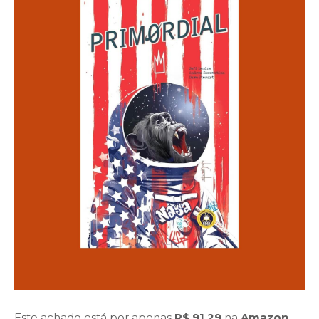
Este achado está por apenas
R$ 91,29
na
Amazon
.