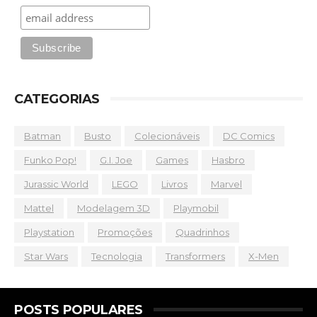
CATEGORIAS
Batman
Busto
Colecionáveis
DC Comics
Funko Pop!
G.I. Joe
Games
Hasbro
Jurassic World
LEGO
Livros
Marvel
Mattel
Modelagem 3D
Playmobil
Playstation
Promoções
Quadrinhos
Star Wars
Tecnologia
Transformers
X-Men
POSTS POPULARES