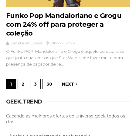
Funko Pop Mandaloriano e Grogu
com 24% off para proteger a
coleção
Daniel Rost Dreyer
julho 29, 2026
O Funko POP! Mandaloriano e Grogu é aquele colecionável
que junta duas coisas que Star Wars sabe fazer muito bem:
presença de caçador de re...
1
2
3
30
NEXT
GEEK.TREND
Caçando as melhores ofertas do universo geek todos os
dias.