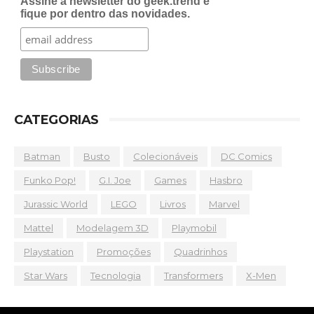
Assine a newsletter do geek.trend e
fique por dentro das novidades.
CATEGORIAS
Batman
Busto
Colecionáveis
DC Comics
Funko Pop!
G.I. Joe
Games
Hasbro
Jurassic World
LEGO
Livros
Marvel
Mattel
Modelagem 3D
Playmobil
Playstation
Promoções
Quadrinhos
Star Wars
Tecnologia
Transformers
X-Men