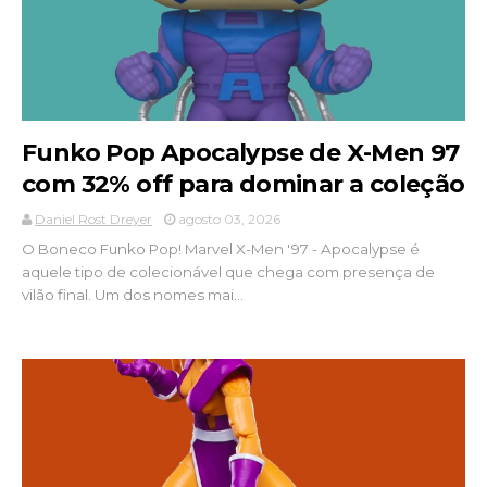
Funko Pop Apocalypse de X-Men 97
com 32% off para dominar a coleção
Daniel Rost Dreyer
agosto 03, 2026
O Boneco Funko Pop! Marvel X-Men '97 - Apocalypse é
aquele tipo de colecionável que chega com presença de
vilão final. Um dos nomes mai...