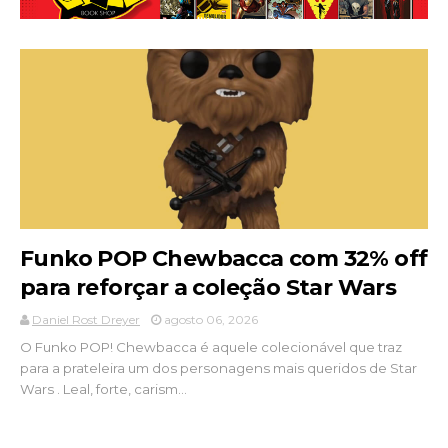
Funko POP Chewbacca com 32% off
para reforçar a coleção Star Wars
Daniel Rost Dreyer
agosto 06, 2026
O Funko POP! Chewbacca é aquele colecionável que traz
para a prateleira um dos personagens mais queridos de Star
Wars . Leal, forte, carism...