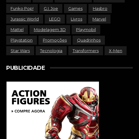
Funko Pop!
G.I. Joe
Games
Hasbro
Jurassic World
LEGO
Livros
Marvel
Mattel
Modelagem 3D
Playmobil
Playstation
Promoções
Quadrinhos
Star Wars
Tecnologia
Transformers
X-Men
PUBLICIDADE