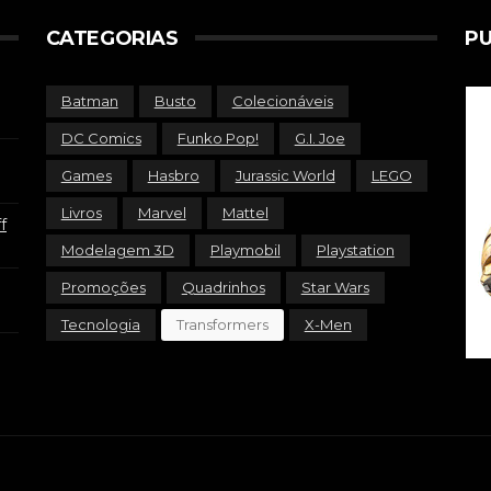
CATEGORIAS
PU
Batman
Busto
Colecionáveis
DC Comics
Funko Pop!
G.I. Joe
Games
Hasbro
Jurassic World
LEGO
Livros
Marvel
Mattel
f
Modelagem 3D
Playmobil
Playstation
Promoções
Quadrinhos
Star Wars
Tecnologia
Transformers
X-Men