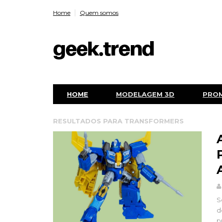
Home
Quem somos
HOME
MODELAGEM 3D
PRO
RESULTADOS PARA
TRANSFORMERS
S
d
p