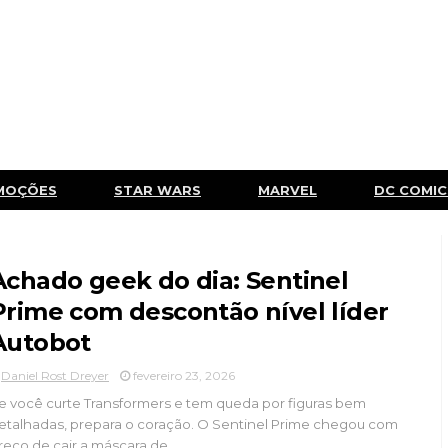
MOÇÕES
STAR WARS
MARVEL
DC COMIC
Achado geek do dia: Sentinel
Prime com descontão nível líder
Autobot
Daniel Rost Dreyer
fevereiro 23, 2026
e você curte Transformers e tem queda por figuras bem
etalhadas, prepara o coração. O Sentinel Prime chegou com
reço de cair a máscara de...