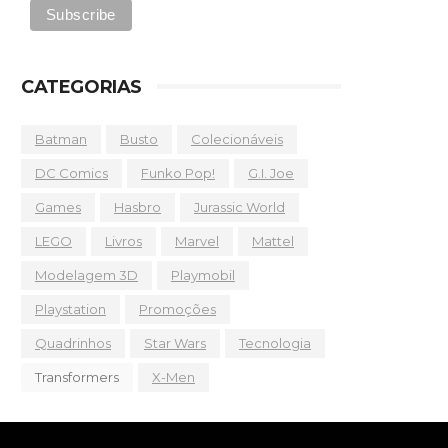
CATEGORIAS
Batman
Busto
Colecionáveis
DC Comics
Funko Pop!
G.I. Joe
Games
Hasbro
Jurassic World
LEGO
Livros
Marvel
Mattel
Modelagem 3D
Playmobil
Playstation
Promoções
Quadrinhos
Star Wars
Tecnologia
Transformers
X-Men