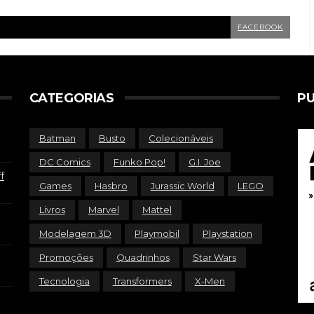
FACEBOOK
CATEGORIAS
PU
Batman
Busto
Colecionáveis
DC Comics
Funko Pop!
G.I. Joe
f
Games
Hasbro
Jurassic World
LEGO
Livros
Marvel
Mattel
Modelagem 3D
Playmobil
Playstation
Promoções
Quadrinhos
Star Wars
Tecnologia
Transformers
X-Men