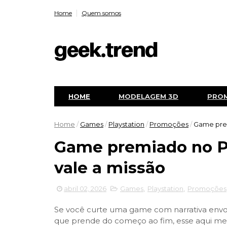
Home
Quem somos
HOME
MODELAGEM 3D
PRO
Home
/
Games
/
Playstation
/
Promoções
/
Game prem
Game premiado no P
vale a missão
abril 02, 2026
Games
,
Playstation
,
Promoções
Se você curte uma game com narrativa envolv
que prende do começo ao fim, esse aqui me