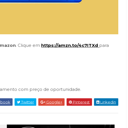
mazon
. Clique em
https://amzn.to/4c7ITXd
para
amento com preço de oportunidade.
ebook
Twitter
Google+
Pinterest
Linkedin