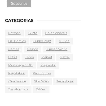
CATEGORIAS
Batman
Busto
Colecionáveis
DC Comics
Funko Pop!
G.I. Joe
Games
Hasbro
Jurassic World
LEGO
Livros
Marvel
Mattel
Modelagem 3D
Playmobil
Playstation
Promoções
Quadrinhos
Star Wars
Tecnologia
Transformers
X-Men