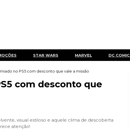
MOÇÕES
STAR WARS
MARVEL
DC COMIC
iado no PS5 com desconto que vale a missão
S5 com desconto que
ente, visual estiloso e aquele clima de descoberta
rece atenção!