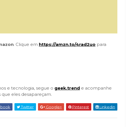
mazon
. Clique em
https://amzn.to/4rad2uo
para
hos e tecnologia, segue o
geek.trend
e acompanhe
s que eles desapareçam.
ebook
Twitter
Google+
Pinterest
Linkedin