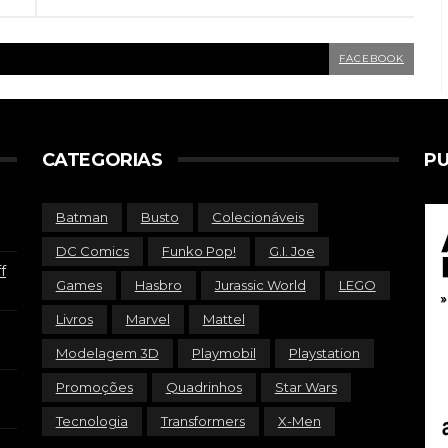
FACEBOOK
CATEGORIAS
PU
Batman
Busto
Colecionáveis
DC Comics
Funko Pop!
G.I. Joe
f
Games
Hasbro
Jurassic World
LEGO
Livros
Marvel
Mattel
Modelagem 3D
Playmobil
Playstation
Promoções
Quadrinhos
Star Wars
Tecnologia
Transformers
X-Men
,