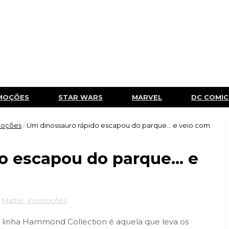
MOÇÕES
STAR WARS
MARVEL
DC COMIC
oções
/
Um dinossauro rápido escapou do parque… e veio com
o escapou do parque… e
,
Mattel
,
Promoções
a linha Hammond Collection é aquela que leva os