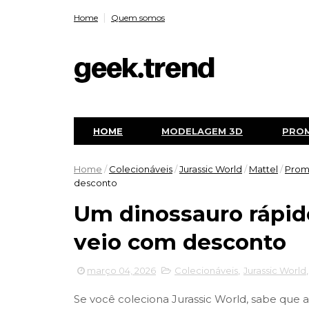
Home
Quem somos
HOME
MODELAGEM 3D
PRO
Home
/
Colecionáveis
/
Jurassic World
/
Mattel
/
Prom
desconto
Um dinossauro rápid
veio com desconto
março 04, 2026
Colecionáveis
,
Jurassic World
Se você coleciona Jurassic World, sabe que 