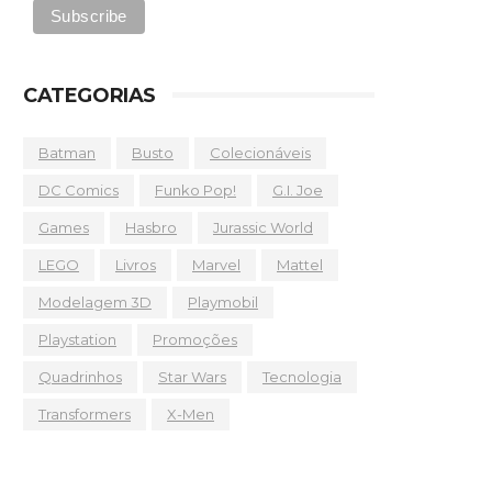
CATEGORIAS
Batman
Busto
Colecionáveis
DC Comics
Funko Pop!
G.I. Joe
Games
Hasbro
Jurassic World
LEGO
Livros
Marvel
Mattel
Modelagem 3D
Playmobil
Playstation
Promoções
Quadrinhos
Star Wars
Tecnologia
Transformers
X-Men