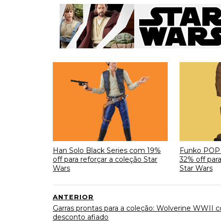
Han Solo Black Series com 19%
Funko POP
off para reforçar a coleção Star
32% off para
Wars
Star Wars
ANTERIOR
Garras prontas para a coleção: Wolverine WWII 
desconto afiado