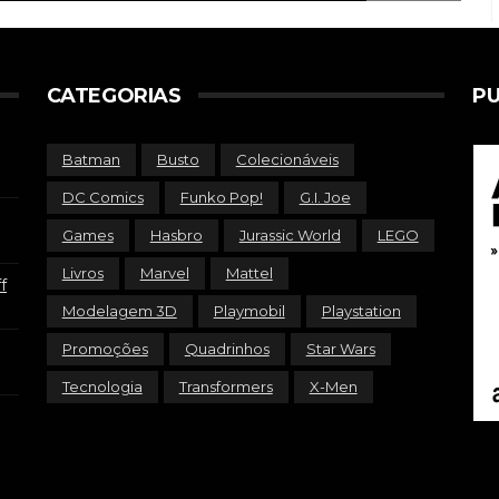
CATEGORIAS
PU
Batman
Busto
Colecionáveis
DC Comics
Funko Pop!
G.I. Joe
Games
Hasbro
Jurassic World
LEGO
Livros
Marvel
Mattel
f
Modelagem 3D
Playmobil
Playstation
Promoções
Quadrinhos
Star Wars
Tecnologia
Transformers
X-Men