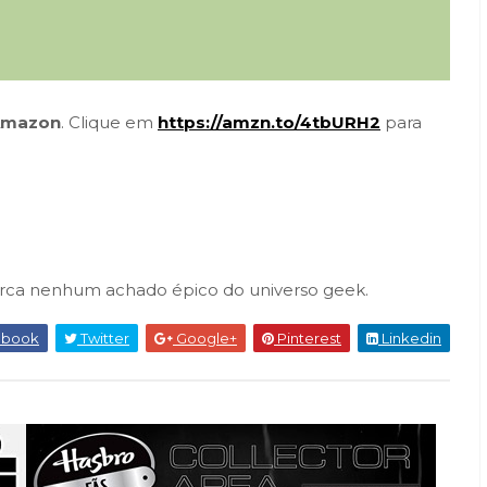
Amazon
. Clique em
https://amzn.to/4tbURH2
para
erca nenhum achado épico do universo geek.
ebook
Twitter
Google+
Pinterest
Linkedin