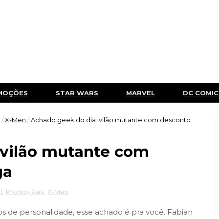
MOÇÕES
STAR WARS
MARVEL
DC COMIC
/
X-Men
/
Achado geek do dia: vilão mutante com desconto
 vilão mutante com
ga
l
,
Promoções
,
X-Men
os de personalidade, esse achado é pra você. Fabian