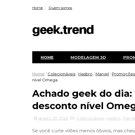
Home
Quem somos
HOME
MODELAGEM 3D
PRO
Home
/
Colecionáveis
/
Hasbro
/
Marvel
/
Promoções
nível Omega
Achado geek do dia:
desconto nível Ome
janeiro 29, 2026
Colecionáveis
,
Hasbro
,
Marve
Se você curte vilões menos óbvios, mas chei