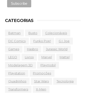
CATEGORIAS
Batman
Busto
Colecionáveis
DC Comics
Funko Pop!
G.I. Joe
Games
Hasbro
Jurassic World
LEGO
Livros
Marvel
Mattel
Modelagem 3D
Playmobil
Playstation
Promoções
Quadrinhos
Star Wars
Tecnologia
Transformers
X-Men