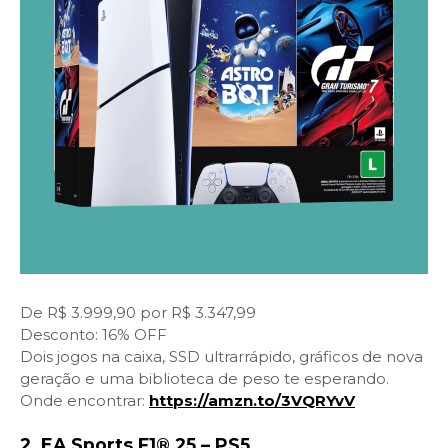
De R$ 3.999,90 por R$ 3.347,99
Desconto: 16% OFF
Dois jogos na caixa, SSD ultrarrápido, gráficos de nova
geração e uma biblioteca de peso te esperando.
Onde encontrar:
https://amzn.to/3VQRYvV
2. EA Sports F1® 25 – PS5