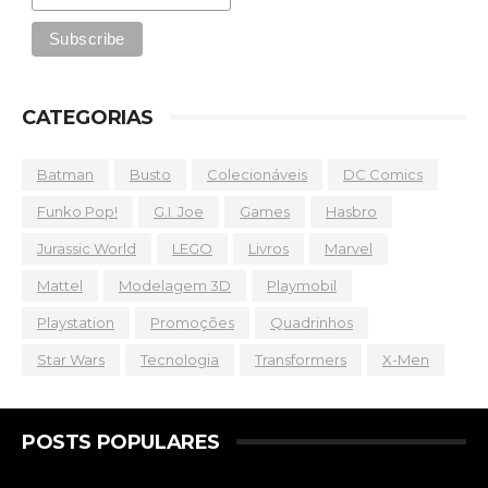
CATEGORIAS
Batman
Busto
Colecionáveis
DC Comics
Funko Pop!
G.I. Joe
Games
Hasbro
Jurassic World
LEGO
Livros
Marvel
Mattel
Modelagem 3D
Playmobil
Playstation
Promoções
Quadrinhos
Star Wars
Tecnologia
Transformers
X-Men
POSTS POPULARES