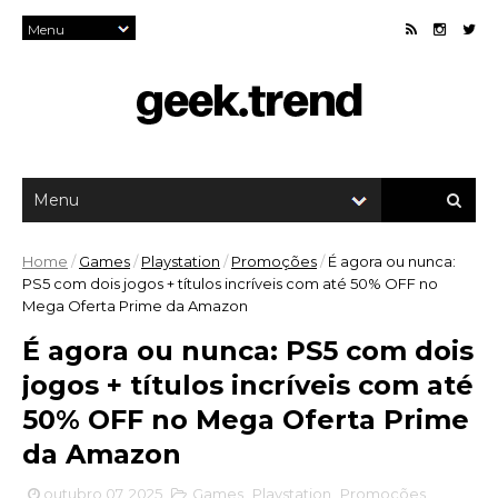
Home
/
Games
/
Playstation
/
Promoções
/
É agora ou nunca:
PS5 com dois jogos + títulos incríveis com até 50% OFF no
Mega Oferta Prime da Amazon
É agora ou nunca: PS5 com dois
jogos + títulos incríveis com até
50% OFF no Mega Oferta Prime
da Amazon
outubro 07, 2025
Games
,
Playstation
,
Promoções