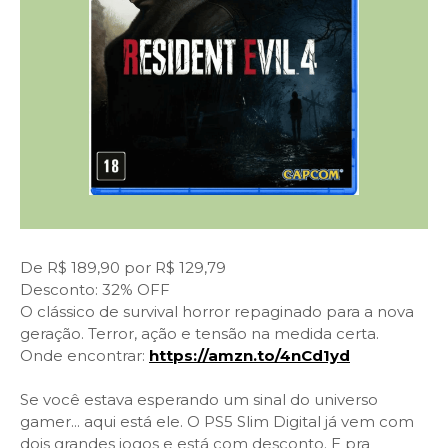
De R$ 189,90 por R$ 129,79
Desconto: 32% OFF
O clássico de survival horror repaginado para a nova
geração. Terror, ação e tensão na medida certa.
Onde encontrar:
https://amzn.to/4nCd1yd
Se você estava esperando um sinal do universo
gamer... aqui está ele. O PS5 Slim Digital já vem com
dois grandes jogos e está com desconto. E pra